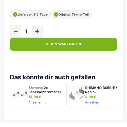
Lieferzeit 1-2 Tage
Original Tektro Teil
✓
✓
IN DEN WARENKORB
Das könnte dir auch gefallen
Shimano 2x
SHIMANO B05S-RX
Scheibenbremsbelag
Resin-
B01S
Bremsbeläge...
14,99 €
8,99 €
Ansehen →
Ansehen →