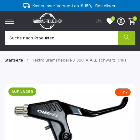
Kostenloser Versand ab € 150,- Bestellwert
Zum
Inhalt
0
0
springen
Startseite
Tektro Bremshebel RS 360-A Alu, schwarz, links
AUF LAGER
-10%