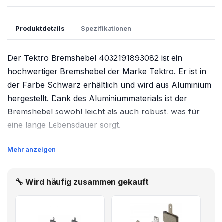
Produktdetails
Spezifikationen
Der Tektro Bremshebel 4032191893082 ist ein
hochwertiger Bremshebel der Marke Tektro. Er ist in
der Farbe Schwarz erhältlich und wird aus Aluminium
hergestellt. Dank des Aluminiummaterials ist der
Bremshebel sowohl leicht als auch robust, was für
eine lange Lebensdauer sorgt.
Mehr anzeigen
Der Bremshebel ist speziell für den Einsatz an
Mountainbikes (MTB) konzipiert. Er kann sowohl für
V-Brake-Bremsen als auch für mechanische
🔧 Wird häufig zusammen gekauft
Scheibenbremsen verwendet werden. Dies macht den
Bremshebel äußerst vielseitig und passend für
verschiedene Fahrradtypen und Bremsensysteme.